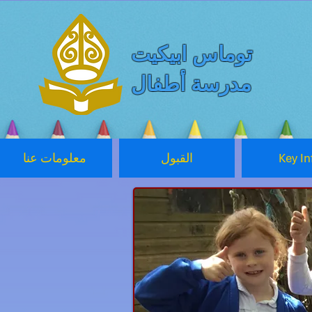
توماس ابيكيت
مدرسة أطفال
Key In
القبول
معلومات عنا