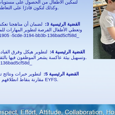
لتمكين الأطفال من الحصول على مستويات ع
وكذلك لتكون قادرًا على التعاطف مع الآخرين واحتضان اختلافاتهم.
القضية الرئيسية 3:
لضمان أن مناهجنا تعكس 
وتعطي الأطفال الفرصة لتطوير المهارات لل
المحلي والمجتمع الأوسع _-5cde-3194-bb3b-136bad5cf58d
القضية الرئيسية 4:
لتطوير هيكل وفرق القيادة 
وتسهيل بيئة عاكسة يشعر الموظفون فيها بالثقة
-136bad5cf58d_
القضية الرئيسية 5:
لتطوير خبرات ونتائج تعل
مقارنة بنقاط انطلاقهم بما يتماشى مع تحديثات إطار عمل EYFS.