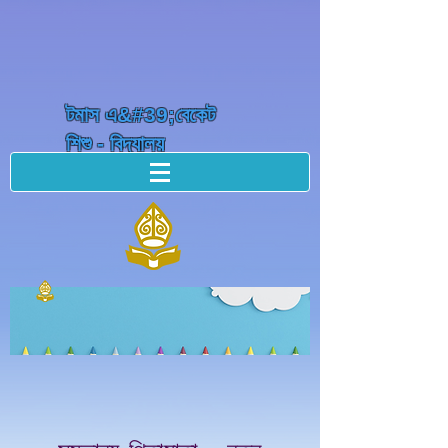
টমাস এ&#39;বেকেট
শিশু - বিদ্যালয়