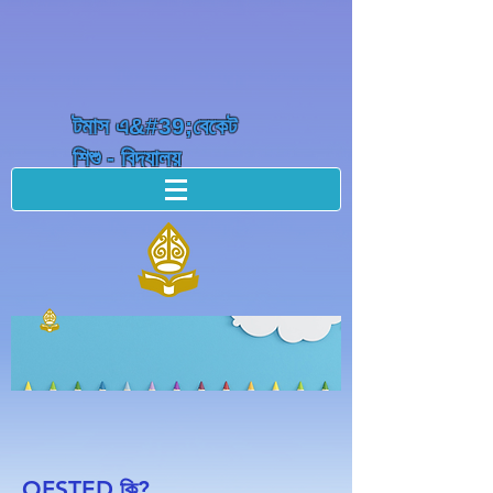
টমাস এ&#39;বেকেট
শিশু - বিদ্যালয়
OFSTED কি?