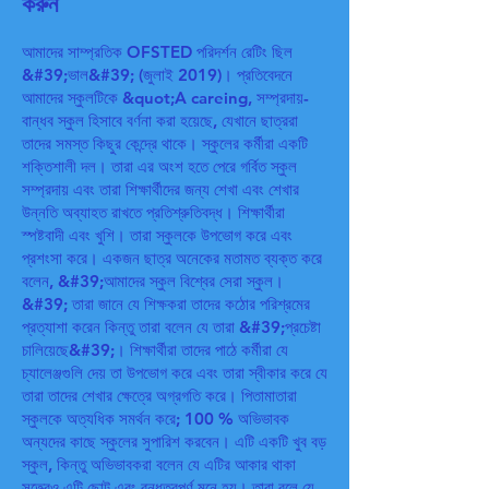
করুন
আমাদের সাম্প্রতিক OFSTED পরিদর্শন রেটিং ছিল
&#39;ভাল&#39; (জুলাই 2019)। প্রতিবেদনে
আমাদের স্কুলটিকে &quot;A careing, সম্প্রদায়-
বান্ধব স্কুল হিসাবে বর্ণনা করা হয়েছে, যেখানে ছাত্ররা
তাদের সমস্ত কিছুর কেন্দ্রে থাকে। স্কুলের কর্মীরা একটি
শক্তিশালী দল। তারা এর অংশ হতে পেরে গর্বিত স্কুল
সম্প্রদায় এবং তারা শিক্ষার্থীদের জন্য শেখা এবং শেখার
উন্নতি অব্যাহত রাখতে প্রতিশ্রুতিবদ্ধ। শিক্ষার্থীরা
স্পষ্টবাদী এবং খুশি। তারা স্কুলকে উপভোগ করে এবং
প্রশংসা করে। একজন ছাত্র অনেকের মতামত ব্যক্ত করে
বলেন, &#39;আমাদের স্কুল বিশ্বের সেরা স্কুল।
&#39; তারা জানে যে শিক্ষকরা তাদের কঠোর পরিশ্রমের
প্রত্যাশা করেন কিন্তু তারা বলেন যে তারা &#39;প্রচেষ্টা
চালিয়েছে&#39;। শিক্ষার্থীরা তাদের পাঠে কর্মীরা যে
চ্যালেঞ্জগুলি দেয় তা উপভোগ করে এবং তারা স্বীকার করে যে
তারা তাদের শেখার ক্ষেত্রে অগ্রগতি করে। পিতামাতারা
স্কুলকে অত্যধিক সমর্থন করে; 100 % অভিভাবক
অন্যদের কাছে স্কুলের সুপারিশ করবেন। এটি একটি খুব বড়
স্কুল, কিন্তু অভিভাবকরা বলেন যে এটির আকার থাকা
সত্ত্বেও এটি ছোট এবং বন্ধুত্বপূর্ণ মনে হয়। তারা বলে যে