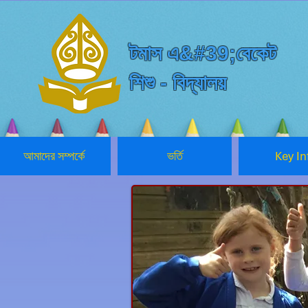
টমাস এ&#39;বেকেট
শিশু - বিদ্যালয়
আমাদের সম্পর্কে
ভর্তি
Key In