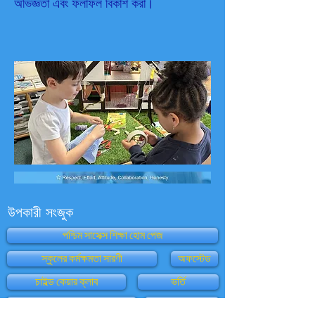
অভিজ্ঞতা এবং ফলাফল বিকাশ করা।
উপকারী সংজুক
পশ্চিম সাসেক্স শিক্ষা হোম পেজ
স্কুলের কর্মক্ষমতা সারণী
অফস্টেড
চাইল্ড কেয়ার ক্লাব
ভর্তি
অভিভাবক দর্শন - অফস্টেড
অক্সফোর্ড আউল