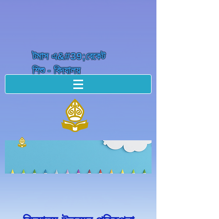
টমাস এ&#39;বেকেট
শিশু - বিদ্যালয়