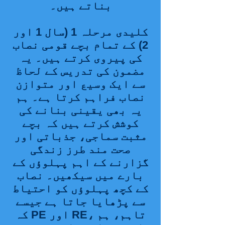
بناتے ہیں۔
کلیدی مرحلہ 1 (سال 1 اور
2) کے تمام بچے قومی نصاب
کی پیروی کرتے ہیں۔ یہ
مضمون کی تدریس کے لحاظ
سے ایک وسیع اور متوازن
نصاب فراہم کرتا ہے۔ ہم
یہ بھی یقینی بنانے کی
کوشش کرتے ہیں کہ بچے
مثبت سماجی، جذباتی اور
صحت مند طرز زندگی
گزارنے کے اہم پہلوؤں کے
بارے میں سیکھیں۔ نصاب
کے کچھ پہلوؤں کو احتیاط
سے پڑھایا جاتا ہے جیسے
کہ PE اور RE، تاہم، ہم