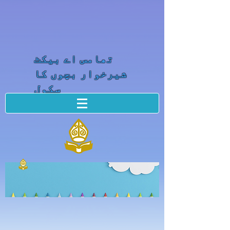
تھامس اے بیکٹ
شیرخوار بچوں کا
سکول