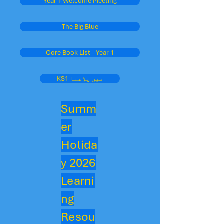
Year 1 Welcome Meeting
The Big Blue
Core Book List - Year 1
KS1 میں پڑھنا
Summ
er
Holida
y 2026
Learni
ng
Resou