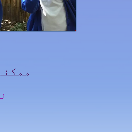
ممکنہ 
ہمارے EYFS لیڈر سے مفید معلومات