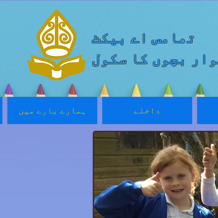
تھامس اے بیکٹ
ار بچوں کا سکول
داخلے
ہمارے بارے میں