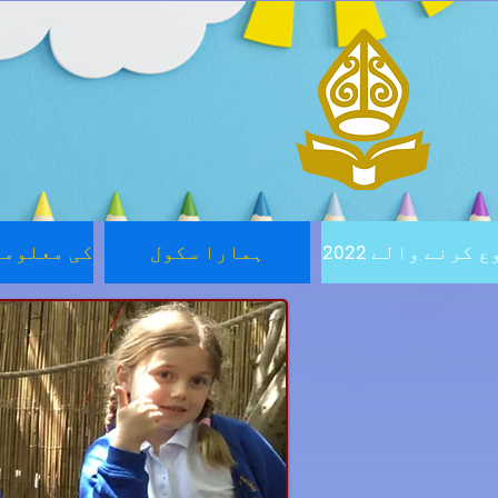
 شروع کرنے والے
ہمارا سکول
COVID-19 کی معلو