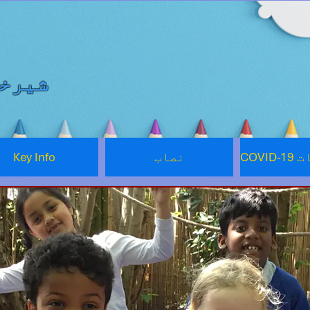
شیرخو
مات
نصاب
Key Info