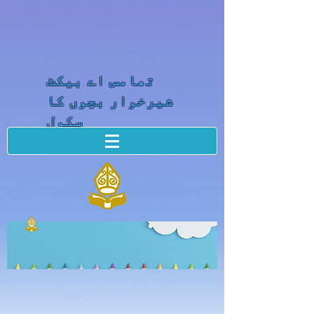
تھامس اے بیکٹ
شیرخوار بچوں کا
سکول