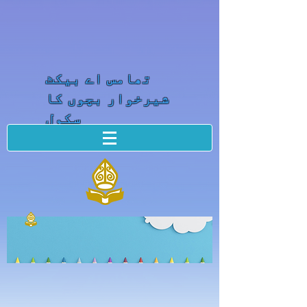
تھامس اے بیکٹ
شیرخوار بچوں کا
سکول