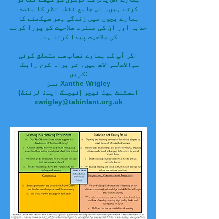
کرتے ہیں۔ اس جامع نقطہ نظر کا مقصد
ہمارے بچوں میں زندگی بھر سیکھنے کا
جذبہ اور ان کی منفرد صلاحیت کو پورا کرنے
کی صلاحیت پیدا کرنا ہے۔
اگر آپ کے ہمارے نصاب سے متعلق کوئی
سوالات/سوالات ہیں، تو براہ کرم رابطہ
کریں:
مسز Xanthe Wrigley
اسسٹنٹ ہیڈ ٹیچر (ٹیچنگ اینڈ لرننگ)
xwrigley@tabinfant.org.uk