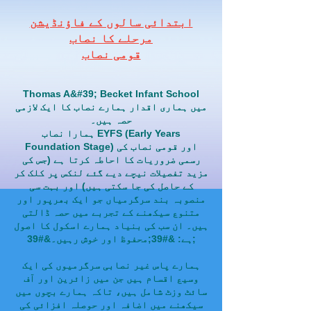
ابتدائی سالوں کے فاؤنڈیشن
مرحلے کا نصاب
قومی نصاب
Thomas A&#39; Becket Infant School
میں ہماری اقدار ہمارے نصاب کا ایک لازمی
حصہ ہیں۔
ہمارا نصاب EYFS (Early Years
Foundation Stage) اور قومی نصاب کی
رسمی ضروریات کا احاطہ کرتا ہے (جس کی
مزید تفصیلات نیچے دیے گئے لنکس پر کلک کر
کے حاصل کی جا سکتی ہیں) اور بہت سی
منصوبہ بند سرگرمیاں جو ایک بھرپور اور
متنوع سیکھنے کے تجربے میں حصہ ڈالتی
ہیں۔ ان سب کی بنیاد ہمارے اسکول کا اصول
ہے: &#39;محفوظ اور خوش رہیں۔&#39;
ہمارے پاس غیر نصابی سرگرمیوں کی ایک
وسیع اقسام ہیں جن میں زائرین اور آف
سائٹ وزٹ شامل ہیں، تاکہ ہمارے بچوں میں
سیکھنے میں اضافہ اور حوصلہ افزائی کی